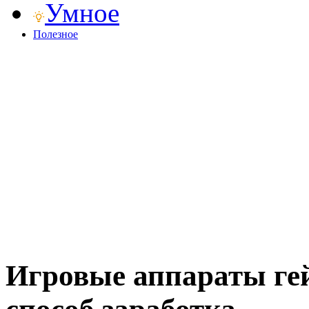
Умное
Полезное
Игровые аппараты г