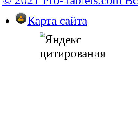
© 2021 Pro-Tablets.com В
Карта сайта