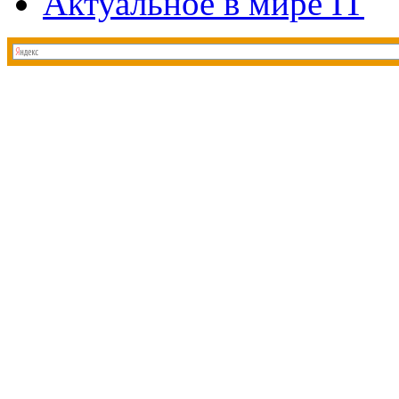
Актуальное в мире IT