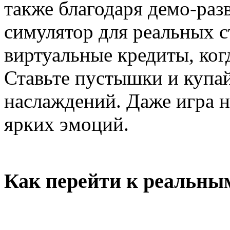
также благодаря демо-ра
симулятор для реальных с
виртуальные кредиты, ког
Ставьте пустышки и купай
наслаждений. Даже игра н
ярких эмоций.
Как перейти к реальны