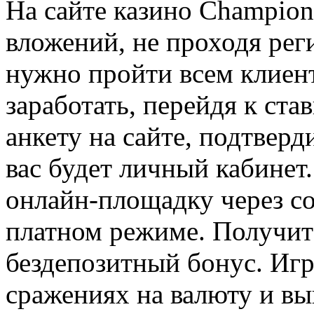
На сайте казино Champion
вложений, не проходя рег
нужно пройти всем клиен
заработать, перейдя к ста
анкету на сайте, подтверд
вас будет личный кабинет
онлайн-площадку через со
платном режиме. Получит
бездепозитный бонус. Иг
сражениях на валюту и выи