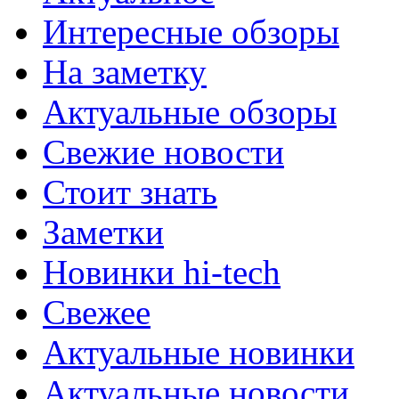
Интересные обзоры
На заметку
Актуальные обзоры
Свежие новости
Стоит знать
Заметки
Новинки hi-tech
Свежее
Актуальные новинки
Актуальные новости