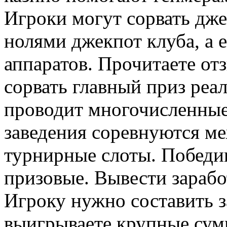
Игроки могут сорвать дже
нолями джекпот клуба, а 
аппаратов. Прочитаете от
сорвать главный приз реа
проводит многочисленные
заведения соревнуются ме
турнирные слоты. Победи
призовые. Вывести зарабо
Игроку нужно составить з
выигрываете крупные сум