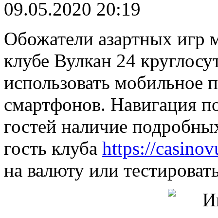
09.05.2020 20:19
Обожатели азартных игр м
клубе Вулкан 24 круглосу
использовать мобильное п
смартфонов. Навигация по
гостей наличие подробных
гость клуба
https://casino
на валюту или тестировать