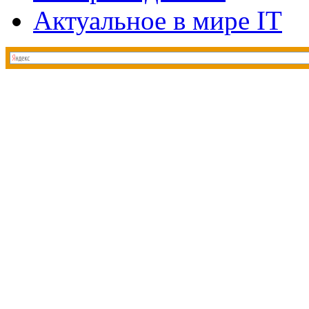
Актуальное в мире IT