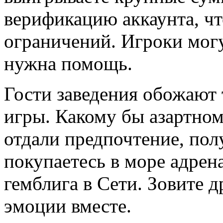
верификацию аккаунта, чт
ограничений. Игроки могу
нужна помощь.
Гости заведения обожают 
игры. Какому бы азартном
отдали предпочтение, пол
покупаетесь в море адрен
гемблига в Сети. Зовите 
эмоции вместе.