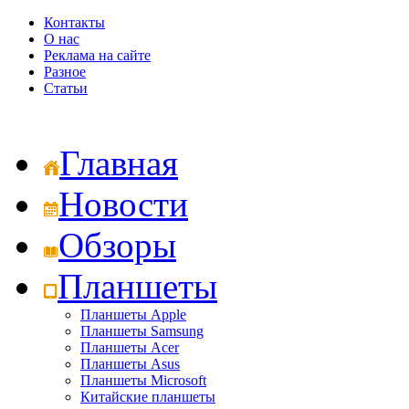
Контакты
О нас
Реклама на сайте
Разное
Статьи
Главная
Новости
Обзоры
Планшеты
Планшеты Apple
Планшеты Samsung
Планшеты Acer
Планшеты Asus
Планшеты Microsoft
Китайские планшеты