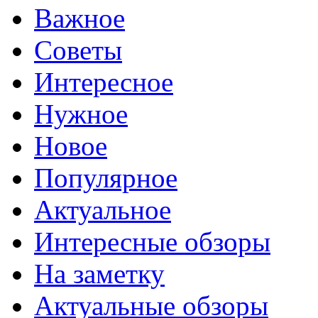
Важное
Советы
Интересное
Нужное
Новое
Популярное
Актуальное
Интересные обзоры
На заметку
Актуальные обзоры