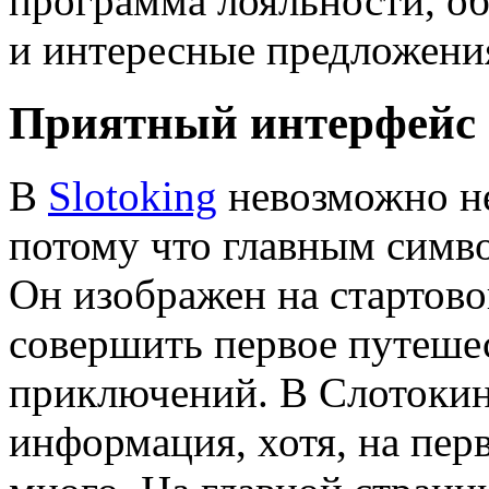
программа лояльности, 
и интересные предложени
Приятный интерфейс -
В
Slotoking
невозможно не
потому что главным симво
Он изображен на стартово
совершить первое путеше
приключений. В Слотокин
информация, хотя, на перв