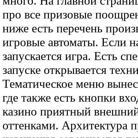
много. На главной стран
про все призовые поощрен
ниже есть перечень произ
игровые автоматы. Если н
запускается игра. Есть сп
запуске открывается техн
Тематическое меню вынес
где также есть кнопки вхо
казино приятный внешний
оттенками. Архитектура 