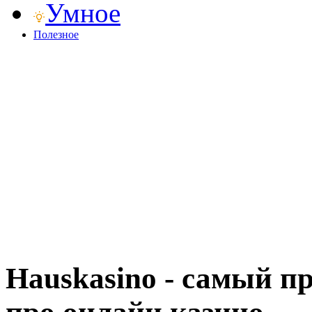
Умное
Полезное
Hauskasino - самый п