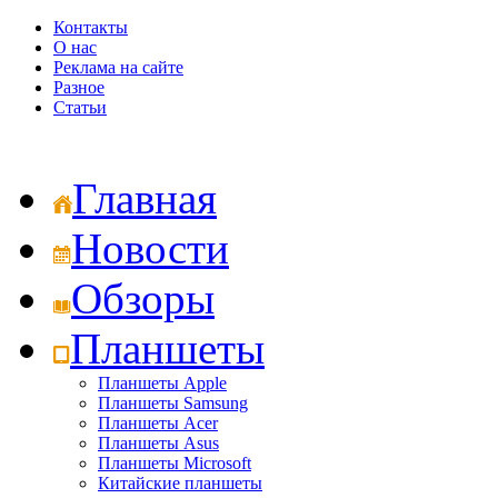
Контакты
О нас
Реклама на сайте
Разное
Статьи
Главная
Новости
Обзоры
Планшеты
Планшеты Apple
Планшеты Samsung
Планшеты Acer
Планшеты Asus
Планшеты Microsoft
Китайские планшеты