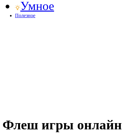
Умное
Полезное
Флеш игры онлайн