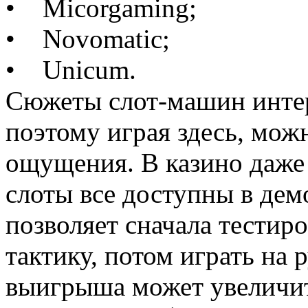
• Micorgaming;
• Novomatic;
• Unicum.
Сюжеты слот-машин инте
поэтому играя здесь, мо
ощущения. В казино даже
слоты все доступны в де
позволяет сначала тестиро
тактику, потом играть на 
выигрыша может увеличит