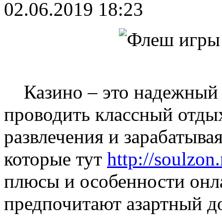
02.06.2019 18:23
Казино – это надежный 
проводить классный отдых
развлечения и зарабатыва
которые тут
http://soulzon.
плюсы и особенности онл
предпочитают азартный до