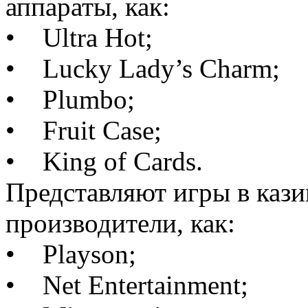
аппараты, как:
• Ultra Hot;
• Lucky Lady’s Charm;
• Plumbo;
• Fruit Case;
• King of Cards.
Представляют игры в кази
производители, как:
• Playson;
• Net Entertainment;