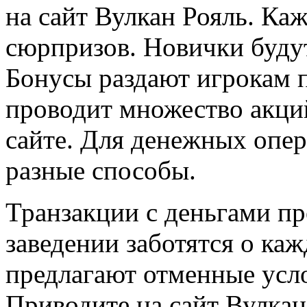
на сайт Вулкан Рояль. Ка
сюрпризов. Новички буду
Бонусы раздают игрокам 
проводит множество акций
сайте. Для денежных опер
разные способы.
Транзакции с деньгами пр
заведении заботятся о ка
предлагают отменные усло
Приводите на сайт Вулкан