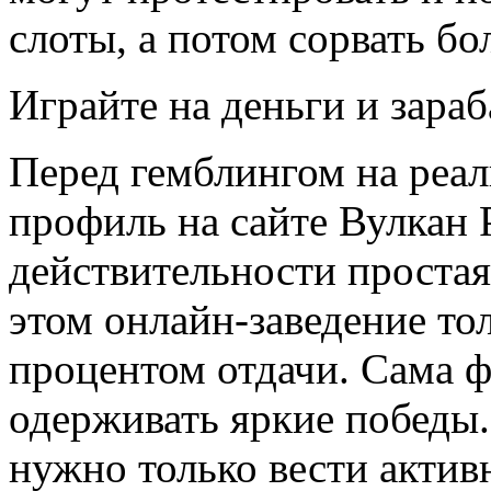
слоты, а потом сорвать б
Играйте на деньги и зара
Перед гемблингом на реал
профиль на сайте Вулкан 
действительности простая
этом онлайн-заведение то
процентом отдачи. Сама ф
одерживать яркие победы.
нужно только вести актив