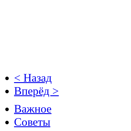
< Назад
Вперёд >
Важное
Советы