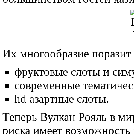
Их многообразие поразит 
фруктовые слоты и сим
современные тематичес
hd азартные слоты.
Теперь Вулкан Рояль в ми
риска имеет возможность и