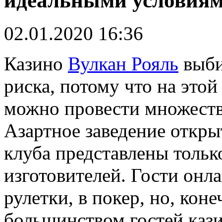
идеальными условиям
02.01.2020 16:36
Казино
Вулкан Рояль
выби
риска, потому что на этой
можно провести множеств
Азартное заведение откры
клуба представлены тольк
изготовителей. Гости онла
рулетки, в покер, но, кон
большинством гостей кази